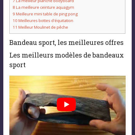
7
La meilleur planche bodyboard
8
La meilleure ceinture aquagym
9
Meilleure mini table de ping pong
10
Meilleures bottes d'équitation
11
Meilleur Moulinet de pêche
Bandeau sport, les meilleures offres
Les meilleurs modèles de bandeaux
sport