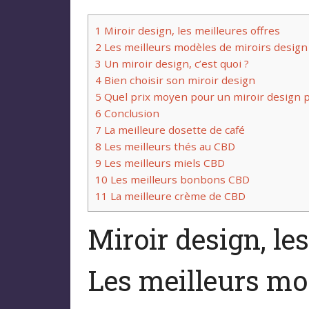
1
Miroir design, les meilleures offres
2
Les meilleurs modèles de miroirs design
3
Un miroir design, c’est quoi ?
4
Bien choisir son miroir design
5
Quel prix moyen pour un miroir design p
6
Conclusion
7
La meilleure dosette de café
8
Les meilleurs thés au CBD
9
Les meilleurs miels CBD
10
Les meilleurs bonbons CBD
11
La meilleure crème de CBD
Miroir design, les
Les meilleurs mo