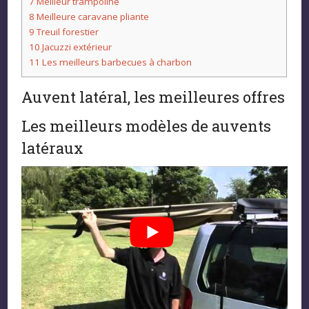
7
Meilleur trampoline
8
Meilleure caravane pliante
9
Treuil forestier
10
Jacuzzi extérieur
11
Les meilleurs barbecues à charbon
Auvent latéral, les meilleures offres
Les meilleurs modèles de auvents
latéraux