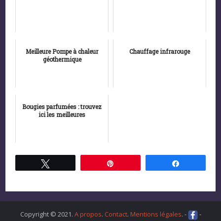
Meilleure Pompe à chaleur
Chauffage infrarouge
géothermique
Bougies parfumées : trouvez
ici les meilleures
Tweetez
Épingle
Partagez
Copyright © 2021.
A propos
.
Contact
.
Mentions légales
. -
-