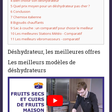
4
Bien choisir son déshydrateur
5
Quel prix moyen pour un déshydrateur pas cher ?
6
Conclusion
7
Chemise italienne
8
Bigoudis chauffants
9
Sac à couche : un comparatif pour choisir le meilleur
10
Les meilleures Stations Météo - Comparatif
11
Les meilleurs vibromasseurs - comparatif
Déshydrateur, les meilleures offres
Les meilleurs modèles de
déshydrateurs