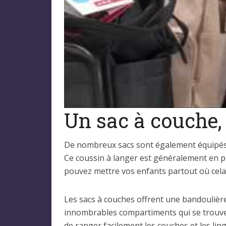
Un sac à couche, 
De nombreux sacs sont également équipés d’
Ce coussin à langer est généralement en pl
pouvez mettre vos enfants partout où cela
Les sacs à couches offrent une bandoulière 
innombrables compartiments qui se trouven
de ranger facilement les couches et les li