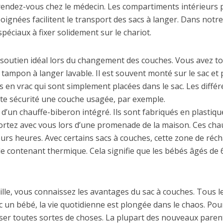
rendez-vous chez le médecin. Les compartiments intérieurs 
ignées facilitent le transport des sacs à langer. Dans notre
éciaux à fixer solidement sur le chariot.
 soutien idéal lors du changement des couches. Vous avez to
tampon à langer lavable. Il est souvent monté sur le sac et p
 en vrac qui sont simplement placées dans le sac. Les différ
te sécurité une couche usagée, par exemple.
un chauffe-biberon intégré. Ils sont fabriqués en plastique
portez avec vous lors d’une promenade de la maison. Ces c
rs heures. Avec certains sacs à couches, cette zone de réch
e contenant thermique. Cela signifie que les bébés âgés de
mille, vous connaissez les avantages du sac à couches. Tous
c un bébé, la vie quotidienne est plongée dans le chaos. Pou
iser toutes sortes de choses. La plupart des nouveaux pare