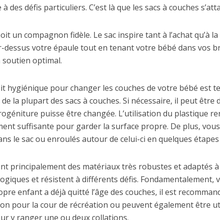
 à des défis particuliers. C’est là que les sacs à couches s’att
soit un compagnon fidèle. Le sac inspire tant à l’achat qu’à l
 par-dessus votre épaule tout en tenant votre bébé dans vos br
n soutien optimal.
it hygiénique pour changer les couches de votre bébé est ter
e la plupart des sacs à couches. Si nécessaire, il peut être 
progéniture puisse être changée. L’utilisation du plastique 
ment suffisante pour garder la surface propre. De plus, vou
ns le sac ou enroulés autour de celui-ci en quelques étapes
isent principalement des matériaux très robustes et adaptés à
logiques et résistent à différents défis. Fondamentalement,
e enfant a déjà quitté l’âge des couches, il est recommandé 
n pour la cour de récréation ou peuvent également être util
our y ranger une ou deux collations.