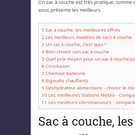
Un sac à couche est très pratique, comme s
vous présente les meilleurs.
1
Sac à couche, les meilleures offres
2
Les meilleurs modèles de sacs à couche
3
Un sac à couche, c’est quoi ?
4
Bien choisir son sac à couche
5
Quel prix moyen pour un sac à couche pa
6
Conclusion
7
Chemise italienne
8
Bigoudis chauffants
9
Déshydrateur alimentaire - choisir le mei
10
Les meilleures Stations Météo - Compar
11
Les meilleurs vibromasseurs - comparat
Sac à couche, les