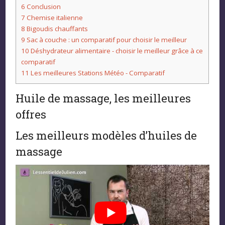
6
Conclusion
7
Chemise italienne
8
Bigoudis chauffants
9
Sac à couche : un comparatif pour choisir le meilleur
10
Déshydrateur alimentaire - choisir le meilleur grâce à ce
comparatif
11
Les meilleures Stations Météo - Comparatif
Huile de massage, les meilleures
offres
Les meilleurs modèles d’huiles de
massage