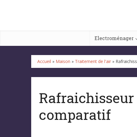
Electroménager
Accueil
»
Maison
»
Traitement de l'air
»
Rafraichiss
Rafraichisseur 
comparatif