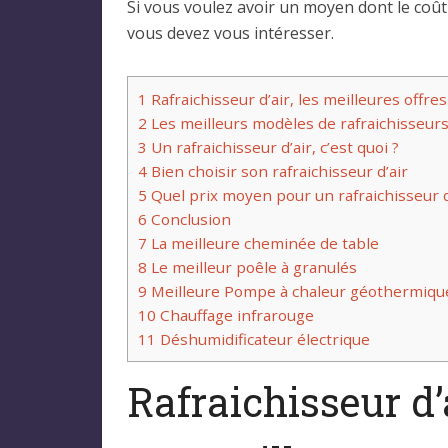
Si vous voulez avoir un moyen dont le coût e
vous devez vous intéresser.
1
Rafraichisseur d’air, les meilleures offres
2
Les meilleurs modèles de rafraichisseurs 
3
Un rafraichisseur d’air, c’est quoi ?
4
Bien choisir son rafraichisseur d’air
5
Quel prix moyen pour un rafraichisseur d
6
Conclusion
7
La meilleure cheminée de table
8
Le meilleur poêle à granulés
9
Meilleure Pompe à chaleur géothermiqu
10
Chauffage infrarouge
11
Déshumidificateur électrique
Rafraichisseur d’a