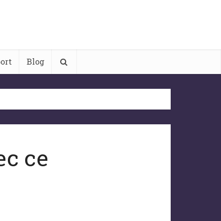
ort
Blog
ec ce