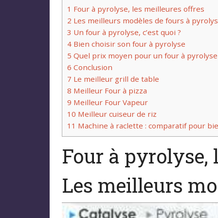
1
Four à pyrolyse, les meilleures offres
2
Les meilleurs modèles de fours à pyroly
3
Un four à pyrolyse, c’est quoi ?
4
Bien choisir son four à pyrolyse
5
Quel prix moyen pour un four à pyrolyse
6
Conclusion
7
Le meilleur grill de table
8
Meilleur Four à pizza
9
Meilleur Four Vapeur
10
Meilleur cuiseur de riz
11
Machine à raclette : comparatif pour bie
Four à pyrolyse, 
Les meilleurs mo