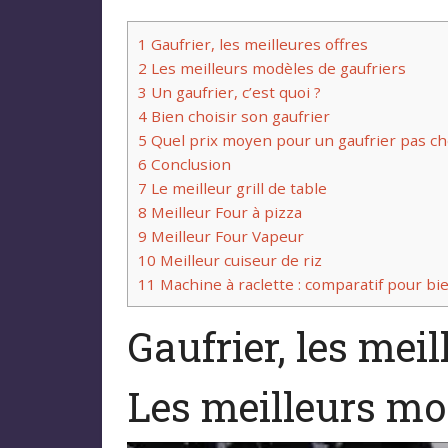
1
Gaufrier, les meilleures offres
2
Les meilleurs modèles de gaufriers
3
Un gaufrier, c’est quoi ?
4
Bien choisir son gaufrier
5
Quel prix moyen pour un gaufrier pas ch
6
Conclusion
7
Le meilleur grill de table
8
Meilleur Four à pizza
9
Meilleur Four Vapeur
10
Meilleur cuiseur de riz
11
Machine à raclette : comparatif pour bie
Gaufrier, les meil
Les meilleurs mo