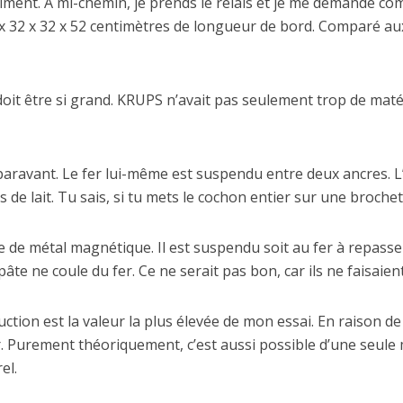
ment. A mi-chemin, je prends le relais et je me demande comm
x 32 x 32 x 52 centimètres de longueur de bord. Comparé au
doit être si grand. KRUPS n’avait pas seulement trop de maté
uparavant. Le fer lui-même est suspendu entre deux ancres. 
de lait. Tu sais, si tu mets le cochon entier sur une brochet
de métal magnétique. Il est suspendu soit au fer à repasser, s
âte ne coule du fer. Ce ne serait pas bon, car ils ne faisaie
uction est la valeur la plus élevée de mon essai. En raison d
 Purement théoriquement, c’est aussi possible d’une seule m
el.