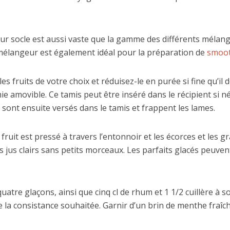
r socle est aussi vaste que la gamme des différents mélan
mélangeur est également idéal pour la préparation de
smoot
 fruits de votre choix et réduisez-le en purée si fine qu’il 
e amovible. Ce tamis peut être inséré dans le récipient si n
r sont ensuite versés dans le tamis et frappent les lames.
ruit est pressé à travers l’entonnoir et les écorces et les g
s jus clairs sans petits morceaux. Les parfaits glacés peuve
quatre glaçons, ainsi que cinq cl de rhum et 1 1/2 cuillère à
 la consistance souhaitée. Garnir d’un brin de menthe fraîch