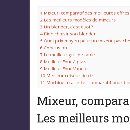
1
Mixeur, comparatif des meilleures offres
2
Les meilleurs modèles de mixeurs
3
Un blender, c’est quoi ?
4
Bien choisir son blender
5
Quel prix moyen pour un mixeur pas che
6
Conclusion
7
Le meilleur grill de table
8
Meilleur Four à pizza
9
Meilleur Four Vapeur
10
Meilleur cuiseur de riz
11
Machine à raclette : comparatif pour bie
Mixeur, comparati
Les meilleurs mo